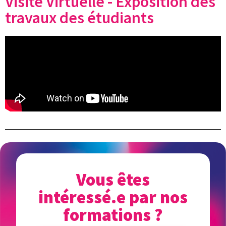
Visite Virtuelle - Exposition des
travaux des étudiants
Vous êtes
intéressé.e par nos
formations ?