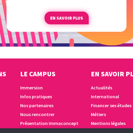
EN SAVOIR PLUS
NS
LE CAMPUS
EN SAVOIR P
Immersion
Actualités
Infos pratiques
International
Nos partenaires
Financer ses études
Nous rencontrer
Métiers
Présentation Immaconcept
Mentions légales
Taxe d’apprentissage