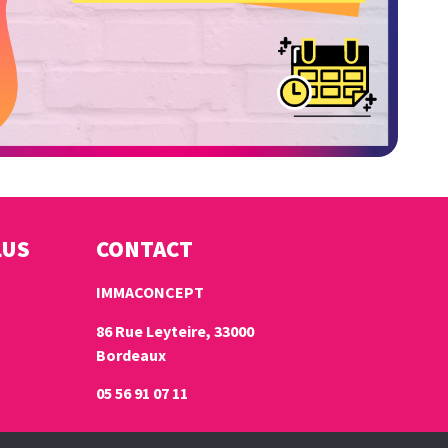
LUS
CONTACT
IMMACONCEPT
86 Rue Leyteire, 33000
Bordeaux
05 56 91 07 11