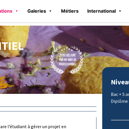
tions
Galeries
Métiers
International
TIEL
Nivea
Bac + 5 a
Diplôme 
are l’étudiant à gérer un projet en