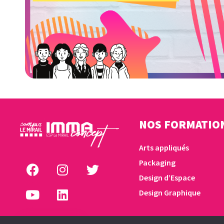
NOS FORMATIO
Arts appliqués
Packaging
Design d’Espace
Design Graphique