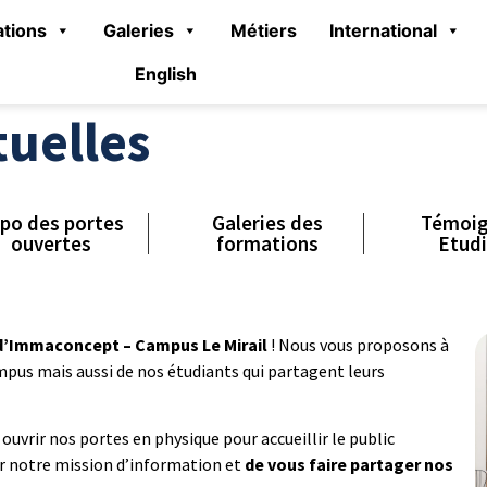
tions
Galeries
Métiers
International
English
tuelles
po des portes
Galeries des
Témoi
ouvertes
formations
Etud
 d’Immaconcept – Campus Le Mirail
! Nous vous proposons à
mpus mais aussi de nos étudiants qui partagent leurs
uvrir nos portes en physique pour accueillir le public
r notre mission d’information et
de vous faire partager nos