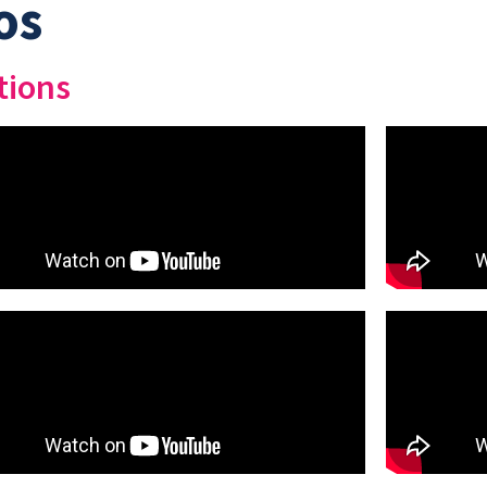
os
tions